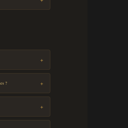
+
+
es ?
+