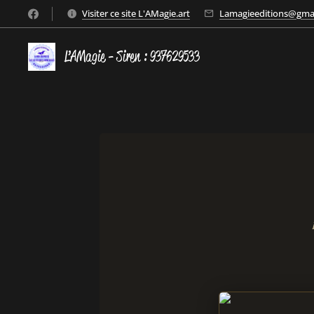
Visiter ce site L'AMagie.art
Lamagieeditions@gma
L’AMagie - Siren : 937629533