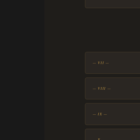
— VII —
— VIII —
— IX —
— X —