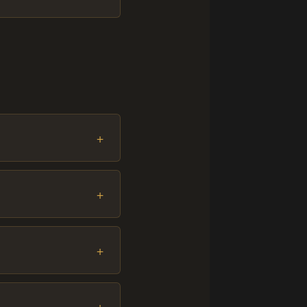
+
+
+
+