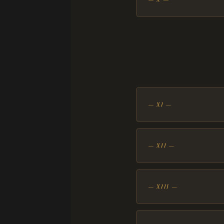
— XI —
— XII —
— XIII —