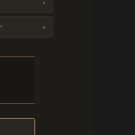
+
+
 ?