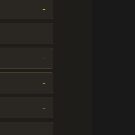
+
+
+
+
+
+