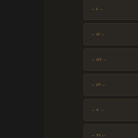
— I —
— II —
— III —
— IV —
— V —
— VI —