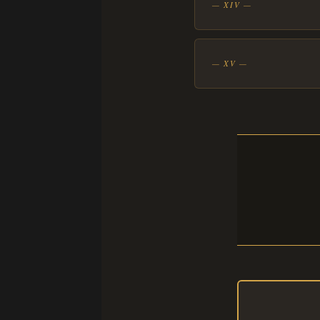
— XIV —
— XV —